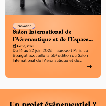
Innovation
Salon International de
l’Aéronautique et de l’Espace
Avr 16, 2025
2025 (SIAE) aussi connu sous
Du 16 au 22 juin 2025, l'aéroport Paris-Le
le nom Salon du Bourget
Bourget accueille la 55ᵉ édition du Salon
International de l’Aéronautique et de
2025 ou encore PARIS AIR
l’Espace 2025 !
SHOW 2025, qu’est-ce que
c’est ?
Un projet événementiel ?